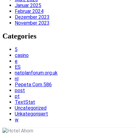
Januar 2025
Februar 2024
Dezember 2023
November 2023
Categories
5
casino
e
ES
natplanforum.org.uk
nl
Pepeta Com 586
post
pt
TextStat
Uncategorized
Unkategorisiert
w