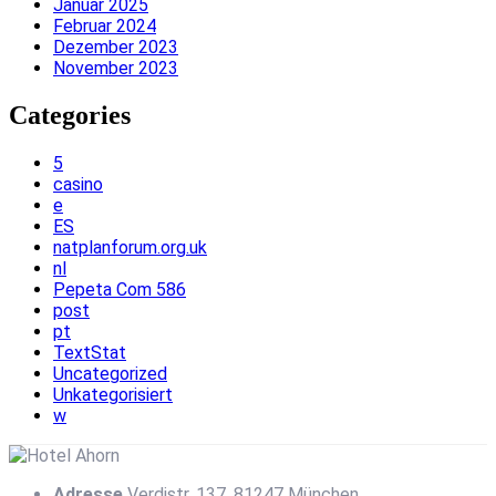
Januar 2025
Februar 2024
Dezember 2023
November 2023
Categories
5
casino
e
ES
natplanforum.org.uk
nl
Pepeta Com 586
post
pt
TextStat
Uncategorized
Unkategorisiert
w
Adresse
Verdistr. 137, 81247 München