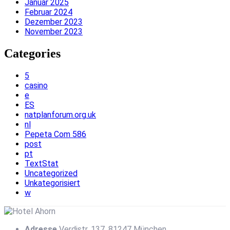
Januar 2025
Februar 2024
Dezember 2023
November 2023
Categories
5
casino
e
ES
natplanforum.org.uk
nl
Pepeta Com 586
post
pt
TextStat
Uncategorized
Unkategorisiert
w
Adresse
Verdistr. 137, 81247 München