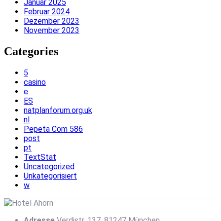
Januar 2025
Februar 2024
Dezember 2023
November 2023
Categories
5
casino
e
ES
natplanforum.org.uk
nl
Pepeta Com 586
post
pt
TextStat
Uncategorized
Unkategorisiert
w
Adresse
Verdistr. 137, 81247 München