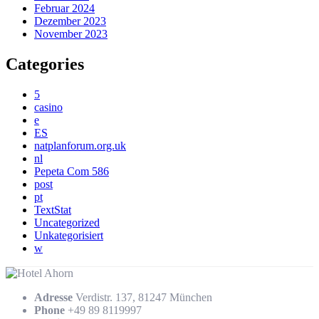
Februar 2024
Dezember 2023
November 2023
Categories
5
casino
e
ES
natplanforum.org.uk
nl
Pepeta Com 586
post
pt
TextStat
Uncategorized
Unkategorisiert
w
Adresse
Verdistr. 137, 81247 München
Phone
+49 89 8119997