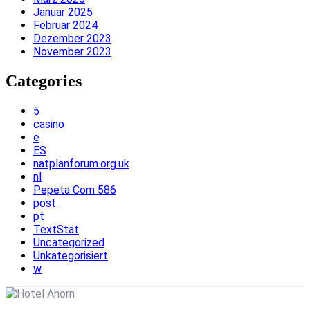
Januar 2025
Februar 2024
Dezember 2023
November 2023
Categories
5
casino
e
ES
natplanforum.org.uk
nl
Pepeta Com 586
post
pt
TextStat
Uncategorized
Unkategorisiert
w