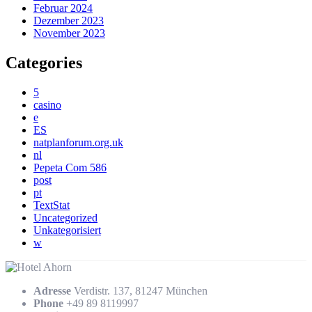
Februar 2024
Dezember 2023
November 2023
Categories
5
casino
e
ES
natplanforum.org.uk
nl
Pepeta Com 586
post
pt
TextStat
Uncategorized
Unkategorisiert
w
Adresse
Verdistr. 137, 81247 München
Phone
+49 89 8119997