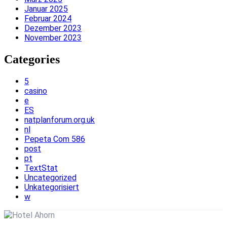
Januar 2025
Februar 2024
Dezember 2023
November 2023
Categories
5
casino
e
ES
natplanforum.org.uk
nl
Pepeta Com 586
post
pt
TextStat
Uncategorized
Unkategorisiert
w