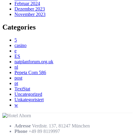
Februar 2024
Dezember 2023
November 2023
Categories
5
casino
e
ES
natplanforum.org.uk
nl
Pepeta Com 586
post
pt
TextStat
Uncategorized
Unkategorisiert
w
Adresse
Verdistr. 137, 81247 München
Phone
+49 89 8119997