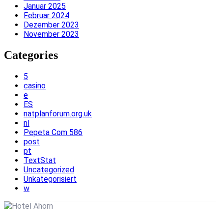
Januar 2025
Februar 2024
Dezember 2023
November 2023
Categories
5
casino
e
ES
natplanforum.org.uk
nl
Pepeta Com 586
post
pt
TextStat
Uncategorized
Unkategorisiert
w