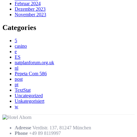
Februar 2024
Dezember 2023
November 2023
Categories
5
casino
e
ES
natplanforum.org.uk
nl
Pepeta Com 586
post
pt
TextStat
Uncategorized
Unkategorisiert
w
Adresse
Verdistr. 137, 81247 München
Phone
+49 89 8119997