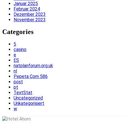
Januar 2025
Februar 2024
Dezember 2023
November 2023
Categories
5
casino
e
ES
natplanforum.org.uk
nl
Pepeta Com 586
post
pt
TextStat
Uncategorized
Unkategorisiert
w