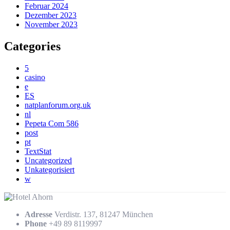
Februar 2024
Dezember 2023
November 2023
Categories
5
casino
e
ES
natplanforum.org.uk
nl
Pepeta Com 586
post
pt
TextStat
Uncategorized
Unkategorisiert
w
Adresse
Verdistr. 137, 81247 München
Phone
+49 89 8119997