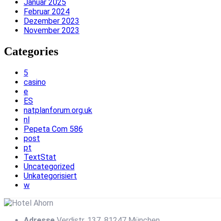
Januar 2025
Februar 2024
Dezember 2023
November 2023
Categories
5
casino
e
ES
natplanforum.org.uk
nl
Pepeta Com 586
post
pt
TextStat
Uncategorized
Unkategorisiert
w
Adresse
Verdistr. 137, 81247 München