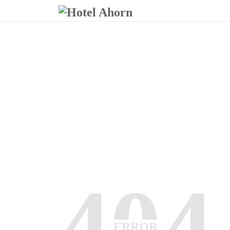
404
ERROR