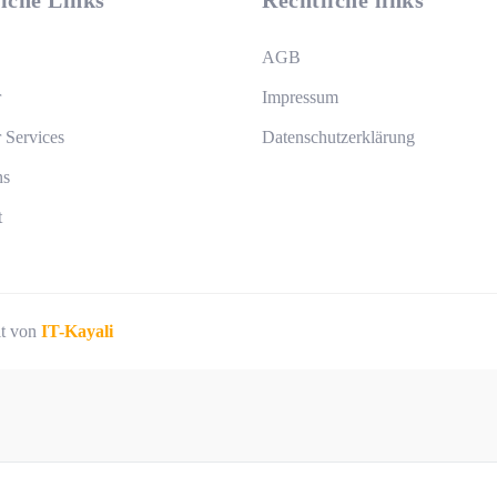
iche Links
Rechtliche links
AGB
r
Impressum
 Services
Datenschutzerklärung
ns
t
lt von
IT-Kayali