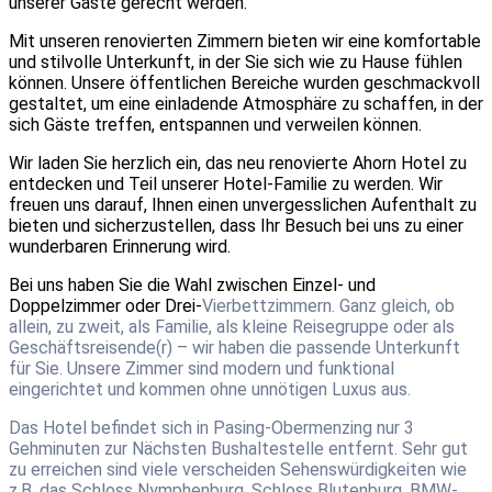
unserer Gäste gerecht werden.
Mit unseren renovierten Zimmern bieten wir eine komfortable
und stilvolle Unterkunft, in der Sie sich wie zu Hause fühlen
können. Unsere öffentlichen Bereiche wurden geschmackvoll
gestaltet, um eine einladende Atmosphäre zu schaffen, in der
sich Gäste treffen, entspannen und verweilen können.
Wir laden Sie herzlich ein, das neu renovierte Ahorn Hotel zu
entdecken und Teil unserer Hotel-Familie zu werden. Wir
freuen uns darauf, Ihnen einen unvergesslichen Aufenthalt zu
bieten und sicherzustellen, dass Ihr Besuch bei uns zu einer
wunderbaren Erinnerung wird.
Bei uns haben Sie die Wahl zwischen Einzel- und
Doppelzimmer oder Drei-
Vierbettzimmern. Ganz gleich, ob
allein, zu zweit, als Familie, als
kleine Reisegruppe oder als
Geschäftsreisende(r) – wir haben die
passende Unterkunft
für Sie. Unsere Zimmer sind modern und
funktional
eingerichtet und kommen ohne unnötigen Luxus aus.
Das Hotel befindet sich in Pasing-Obermenzing nur 3
Gehminuten zur Nächsten Bushaltestelle entfernt. Sehr gut
zu erreichen sind viele verscheiden Sehenswürdigkeiten wie
z.B. das Schloss Nymphenburg, Schloss Blutenburg, BMW-