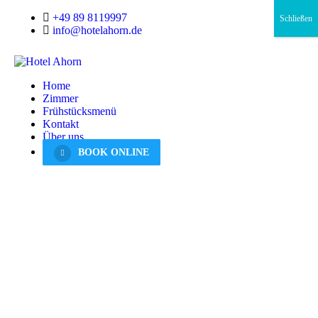
+49 89 8119997
Schließen
info@hotelahorn.de
Home
Zimmer
Frühstücksmenü
Kontakt
Über uns
BOOK ONLINE
Family Room/ Familie
Zimmer ab 125,-€