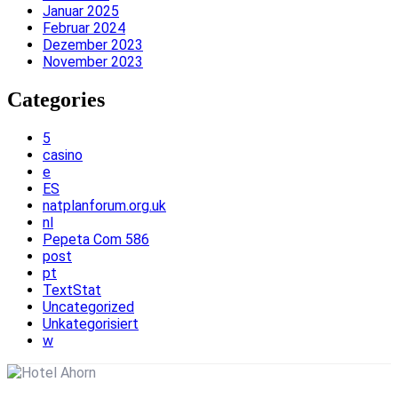
Januar 2025
Februar 2024
Dezember 2023
November 2023
Categories
5
casino
e
ES
natplanforum.org.uk
nl
Pepeta Com 586
post
pt
TextStat
Uncategorized
Unkategorisiert
w