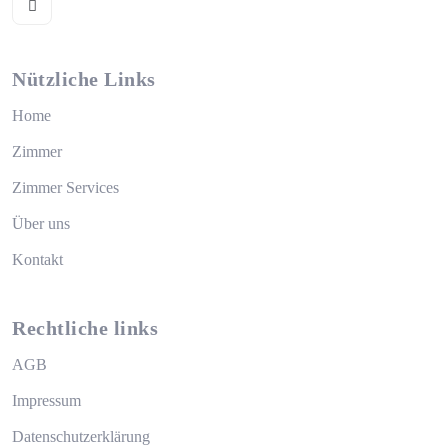
Nützliche Links
Home
Zimmer
Zimmer Services
Über uns
Kontakt
Rechtliche links
AGB
Impressum
Datenschutzerklärung