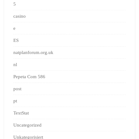
5
casino
e
ES
natplanforum.org.uk
nl
Pepeta Com 586
post
pt
TextStat
Uncategorized
Unkategorisiert