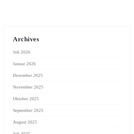
Archives
Juli 2026
Januar 2026
Dezember 2025
November 2025
Oktober 2025
September 2025
August 2025
Juli 2025