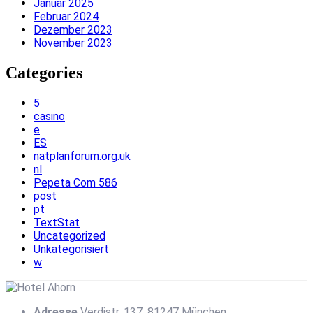
Januar 2025
Februar 2024
Dezember 2023
November 2023
Categories
5
casino
e
ES
natplanforum.org.uk
nl
Pepeta Com 586
post
pt
TextStat
Uncategorized
Unkategorisiert
w
Adresse
Verdistr. 137, 81247 München