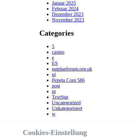
Januar 2025
Februar 2024
Dezember 2023
November 2023
Categories
5
casino
e
ES
natplanforum.org.uk
nl
Pepeta Com 586
post
pt
TextStat
Uncategorized
Unkategorisiert
w
Cookies-Einstellung