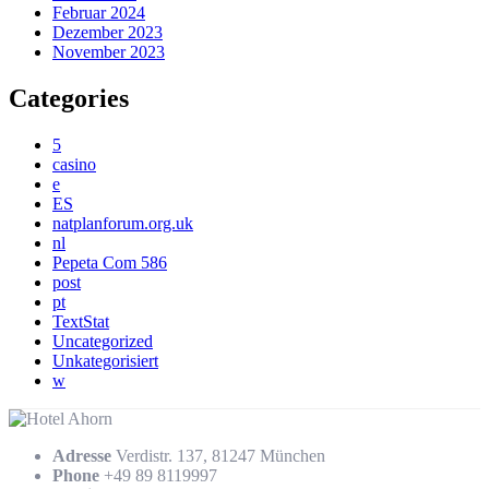
Februar 2024
Dezember 2023
November 2023
Categories
5
casino
e
ES
natplanforum.org.uk
nl
Pepeta Com 586
post
pt
TextStat
Uncategorized
Unkategorisiert
w
Adresse
Verdistr. 137, 81247 München
Phone
+49 89 8119997