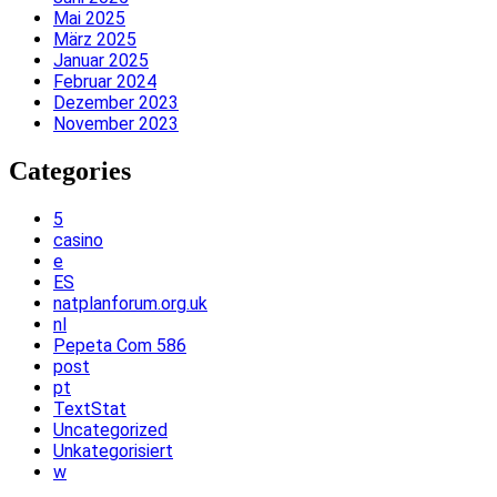
Mai 2025
März 2025
Januar 2025
Februar 2024
Dezember 2023
November 2023
Categories
5
casino
e
ES
natplanforum.org.uk
nl
Pepeta Com 586
post
pt
TextStat
Uncategorized
Unkategorisiert
w