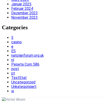
Januar 2025
Februar 2024
Dezember 2023
November 2023
Categories
5
casino
e
ES
natplanforum.org.uk
nl
Pepeta Com 586
post
pt
TextStat
Uncategorized
Unkategorisiert
w