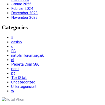
Januar 2025
Februar 2024
Dezember 2023
November 2023
Categories
5
casino
e
ES
natplanforum.org.uk
nl
Pepeta Com 586
post
pt
TextStat
Uncategorized
Unkategorisiert
w