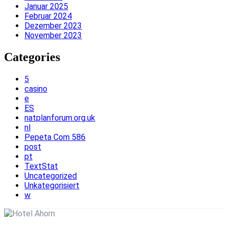
Januar 2025
Februar 2024
Dezember 2023
November 2023
Categories
5
casino
e
ES
natplanforum.org.uk
nl
Pepeta Com 586
post
pt
TextStat
Uncategorized
Unkategorisiert
w