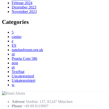
Februar 2024
Dezember 2023
November 2023
Categories
5
casino
e
ES
natplanforum.org.uk
nl
Pepeta Com 586
post
pt
TextStat
Uncategorized
Unkategorisiert
w
Adresse
Verdistr. 137, 81247 München
Phone
+49 89 8119997