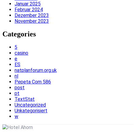
Januar 2025
Februar 2024
Dezember 2023
November 2023
Categories
5
casino
e
ES
natplanforum.org.uk
nl
Pepeta Com 586
post
pt
TextStat
Uncategorized
Unkategorisiert
w