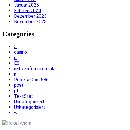
Januar 2025
Februar 2024
Dezember 2023
November 2023
Categories
5
casino
e
ES
natplanforum.org.uk
nl
Pepeta Com 586
post
pt
TextStat
Uncategorized
Unkategorisiert
w