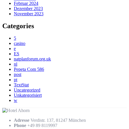
Februar 2024
Dezember 2023
November 2023
Categories
5
casino
e
ES
natplanforum.org.uk
nl
Pepeta Com 586
post
pt
TextStat
Uncategorized
Unkategorisiert
w
Adresse
Verdistr. 137, 81247 München
Phone
+49 89 8119997