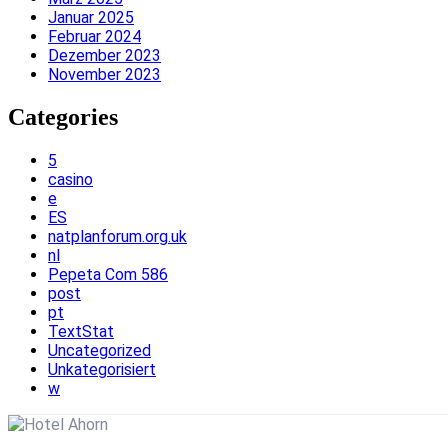
Januar 2025
Februar 2024
Dezember 2023
November 2023
Categories
5
casino
e
ES
natplanforum.org.uk
nl
Pepeta Com 586
post
pt
TextStat
Uncategorized
Unkategorisiert
w