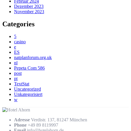
Februar 2024
Dezember 2023
November 2023
Categories
5
casino
e
ES
natplanforum.org.uk
nl
Pepeta Com 586
post
pt
TextStat
Uncategorized
Unkategorisiert
w
Adresse
Verdistr. 137, 81247 München
Phone
+49 89 8119997
Email
info@hotelahorn.de