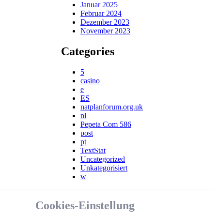
Januar 2025
Februar 2024
Dezember 2023
November 2023
Categories
5
casino
e
ES
natplanforum.org.uk
nl
Pepeta Com 586
post
pt
TextStat
Uncategorized
Unkategorisiert
w
Cookies-Einstellung