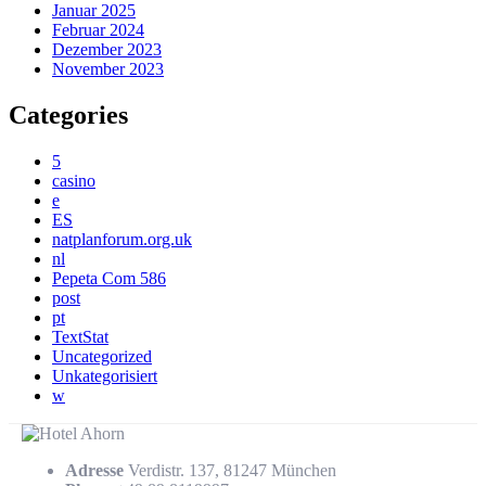
Januar 2025
Februar 2024
Dezember 2023
November 2023
Categories
5
casino
e
ES
natplanforum.org.uk
nl
Pepeta Com 586
post
pt
TextStat
Uncategorized
Unkategorisiert
w
Adresse
Verdistr. 137, 81247 München