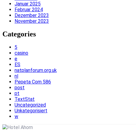
Januar 2025
Februar 2024
Dezember 2023
November 2023
Categories
5
casino
e
ES
natplanforum.org.uk
nl
Pepeta Com 586
post
pt
TextStat
Uncategorized
Unkategorisiert
w