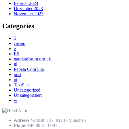
Februar 2024
Dezember 2023
November 2023
Categories
5
casino
e
ES
natplanforum.org.uk
nl
Pepeta Com 586
post
pt
TextStat
Uncategorized
Unkategorisiert
w
Adresse
Verdistr. 137, 81247 München
Phone
+49 89 8119997