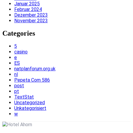
Januar 2025
Februar 2024
Dezember 2023
November 2023
Categories
5
casino
e
ES
natplanforum.org.uk
nl
Pepeta Com 586
post
pt
TextStat
Uncategorized
Unkategorisiert
w