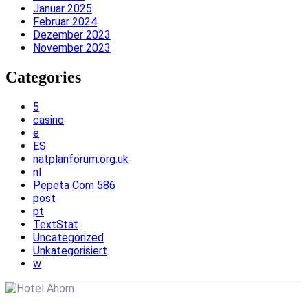
Januar 2025
Februar 2024
Dezember 2023
November 2023
Categories
5
casino
e
ES
natplanforum.org.uk
nl
Pepeta Com 586
post
pt
TextStat
Uncategorized
Unkategorisiert
w