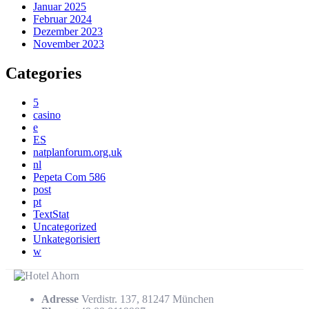
Januar 2025
Februar 2024
Dezember 2023
November 2023
Categories
5
casino
e
ES
natplanforum.org.uk
nl
Pepeta Com 586
post
pt
TextStat
Uncategorized
Unkategorisiert
w
Adresse
Verdistr. 137, 81247 München