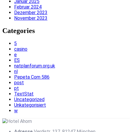
Januar 2025
Februar 2024
Dezember 2023
November 2023
Categories
5
casino
e
ES
natplanforum.org.uk
nl
Pepeta Com 586
post
pt
TextStat
Uncategorized
Unkategorisiert
w
Adresse
Verdistr. 137, 81247 München