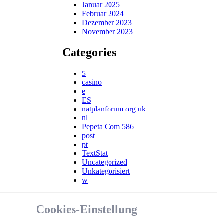
Januar 2025
Februar 2024
Dezember 2023
November 2023
Categories
5
casino
e
ES
natplanforum.org.uk
nl
Pepeta Com 586
post
pt
TextStat
Uncategorized
Unkategorisiert
w
Cookies-Einstellung