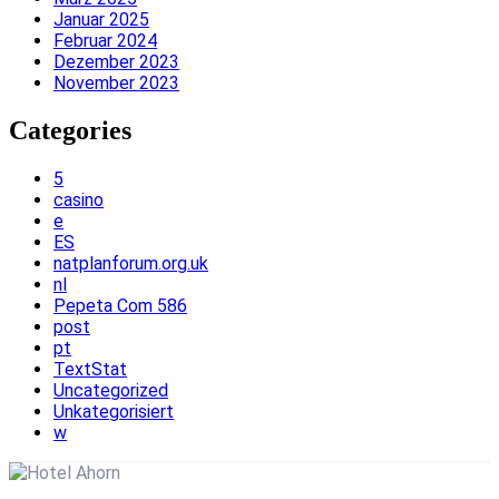
Januar 2025
Februar 2024
Dezember 2023
November 2023
Categories
5
casino
e
ES
natplanforum.org.uk
nl
Pepeta Com 586
post
pt
TextStat
Uncategorized
Unkategorisiert
w