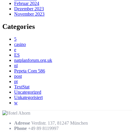
Februar 2024
Dezember 2023
November 2023
Categories
5
casino
e
ES
natplanforum.org.uk
nl
Pepeta Com 586
post
pt
TextStat
Uncategorized
Unkategorisiert
w
Adresse
Verdistr. 137, 81247 München
Phone
+49 89 8119997