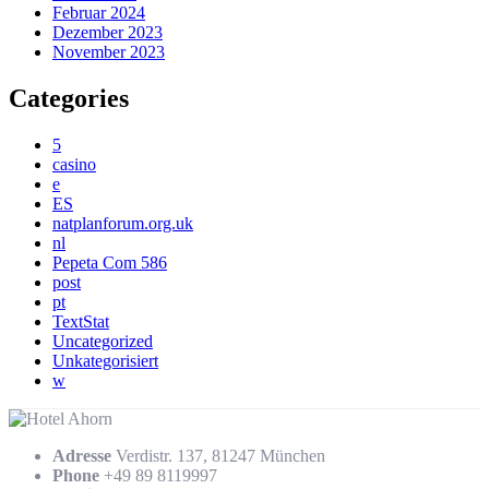
Februar 2024
Dezember 2023
November 2023
Categories
5
casino
e
ES
natplanforum.org.uk
nl
Pepeta Com 586
post
pt
TextStat
Uncategorized
Unkategorisiert
w
Adresse
Verdistr. 137, 81247 München
Phone
+49 89 8119997