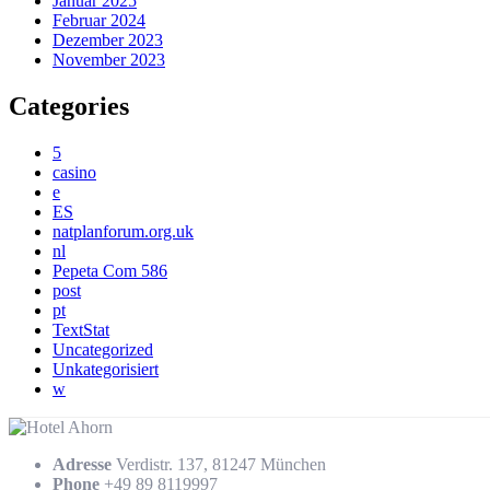
Januar 2025
Februar 2024
Dezember 2023
November 2023
Categories
5
casino
e
ES
natplanforum.org.uk
nl
Pepeta Com 586
post
pt
TextStat
Uncategorized
Unkategorisiert
w
Adresse
Verdistr. 137, 81247 München
Phone
+49 89 8119997