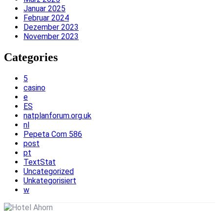
Januar 2025
Februar 2024
Dezember 2023
November 2023
Categories
5
casino
e
ES
natplanforum.org.uk
nl
Pepeta Com 586
post
pt
TextStat
Uncategorized
Unkategorisiert
w