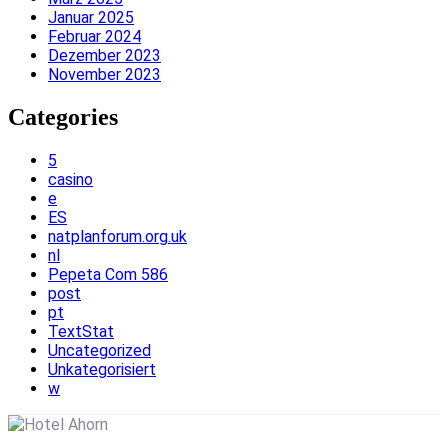
Januar 2025
Februar 2024
Dezember 2023
November 2023
Categories
5
casino
e
ES
natplanforum.org.uk
nl
Pepeta Com 586
post
pt
TextStat
Uncategorized
Unkategorisiert
w