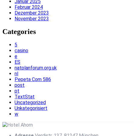
Januar 2025
Februar 2024
Dezember 2023
November 2023
Categories
5
casino
e
ES
natplanforum.org.uk
nl
Pepeta Com 586
post
pt
TextStat
Uncategorized
Unkategorisiert
w
Adresse
Verdistr. 137, 81247 München