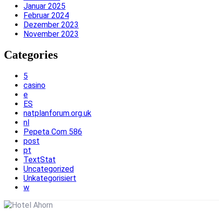
Januar 2025
Februar 2024
Dezember 2023
November 2023
Categories
5
casino
e
ES
natplanforum.org.uk
nl
Pepeta Com 586
post
pt
TextStat
Uncategorized
Unkategorisiert
w