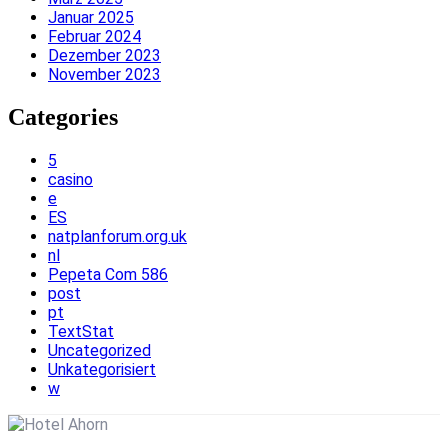
Januar 2025
Februar 2024
Dezember 2023
November 2023
Categories
5
casino
e
ES
natplanforum.org.uk
nl
Pepeta Com 586
post
pt
TextStat
Uncategorized
Unkategorisiert
w